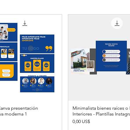
generales)
Una vez aprueb
procedemos a p
cronograma
 Canva presentación
Minimalista bienes raíces o
iva moderna 1
Interiores - Plantillas Insta
Precio
0,00 US$