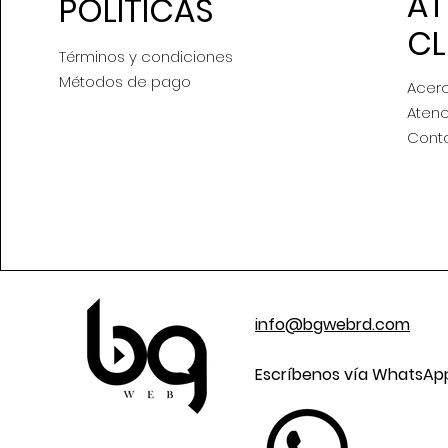
AT
POLÍTICAS
CL
Términos y condiciones
Métodos de pago
Acer
Atenc
Cont
info@bgwebrd.com
Escríbenos vía WhatsA