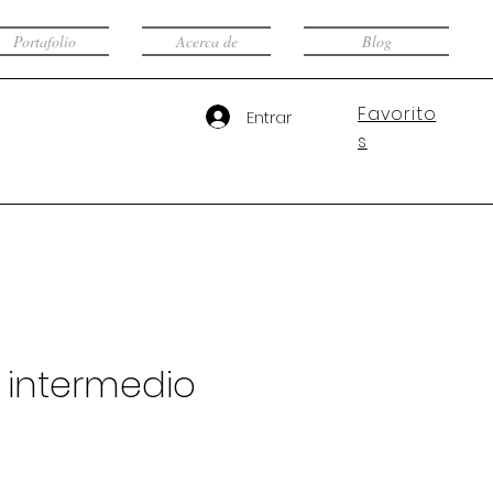
Portafolio
Acerca de
Blog
Favorito
Entrar
s
 intermedio