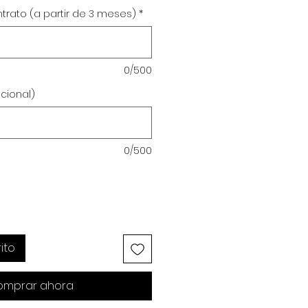
trato (a partir de 3 meses)
*
0/500
cional)
0/500
ito
mprar ahora