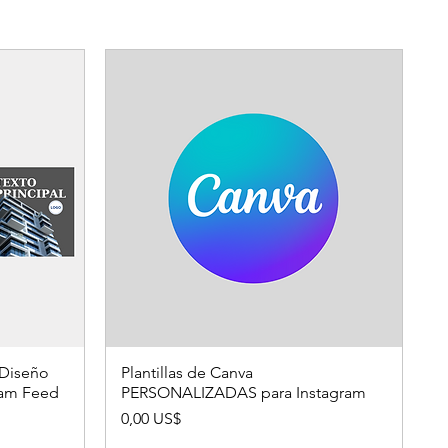
es todo el programa,
ublicar en base al
 Diseño
Plantillas de Canva
gram Feed
PERSONALIZADAS para Instagram
Precio
0,00 US$