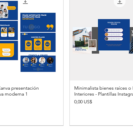
 Canva presentación
Minimalista bienes raíces o
iva moderna 1
Interiores - Plantillas Insta
Precio
0,00 US$
EDES
MEJOR VENDIDO
MANEJO REDES