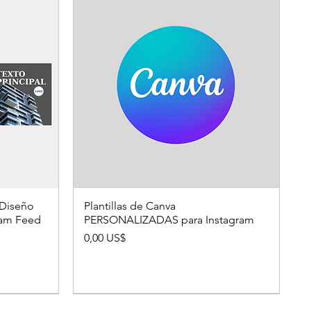
 Diseño
Plantillas de Canva
gram Feed
PERSONALIZADAS para Instagram
Precio
0,00 US$
MANEJO REDES