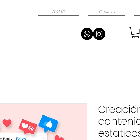
HOME
Catálogo
Creació
contenid
estático