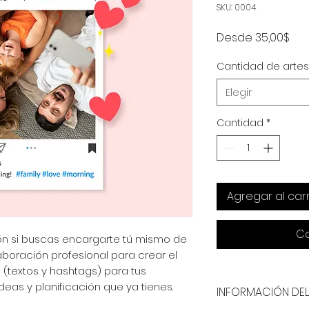
SKU: 0004
Pre
Desde
35,00$
de
Cantidad de artes
ofe
Elegir
Cantidad
*
Agregar al carr
Co
ión si buscas encargarte tú mismo de
aboración profesional para crear el
 (textos y hashtags) para tus
deas y planificación que ya tienes.
INFORMACIÓN DE