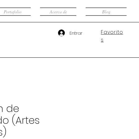
Portafolio
Acerca de
Blog
Favorito
Entrar
s
n de
o (Artes
s)