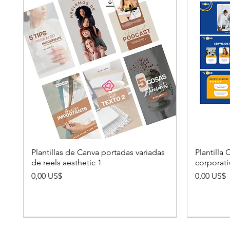
Plantillas de Canva portadas variadas
Plantilla
de reels aesthetic 1
corporat
Precio
Precio
0,00 US$
0,00 US$
GRATIS
MANEJO REDES
MANEJO R