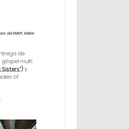
or del EMMY, Stellar 
entrega de 
góspel multi 
 Sisters”)
 y 
adies of 
.