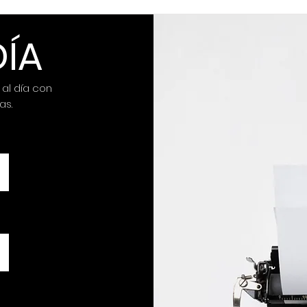
DÍA
 al día con
as.
Un Día Brillante: Jornada
Donación Hospital Infantil
Arturo Grullón BG WEB RD