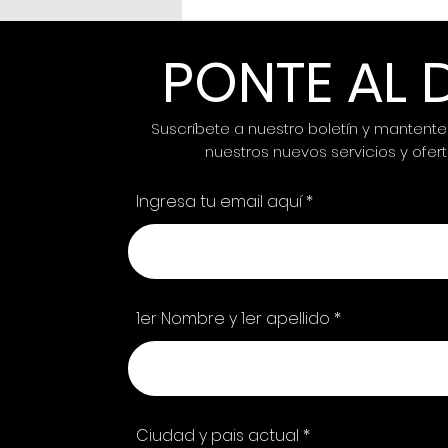
PONTE AL 
Suscríbete a nuestro boletín y mantente
nuestros nuevos servicios y ofert
Juntas Somos Más
Ingresa tu email aquí
Fuertes: Marcas Lideradas
por Mujeres se Unen a BG
WEB RD en Campaña
Contra el Cáncer de
1er Nombre y 1er apellido
Mama
Ciudad y pais actual