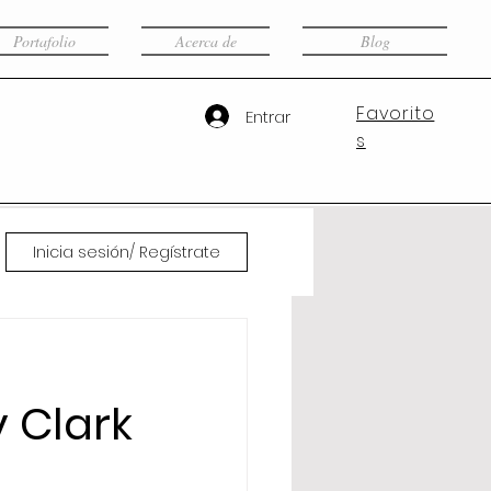
Portafolio
Acerca de
Blog
Favorito
Entrar
s
Inicia sesión/ Regístrate
 Clark